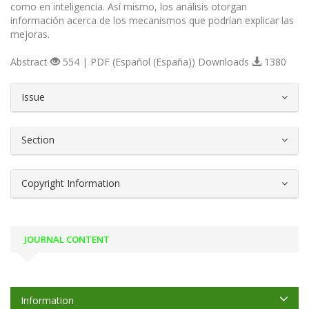
como en inteligencia. Así mismo, los análisis otorgan
información acerca de los mecanismos que podrían explicar las
mejoras.
Abstract
554 | PDF (Español (España)) Downloads
1380
##plugins.themes.bootstrap3.article.d
Issue
Section
Copyright Information
JOURNAL CONTENT
Information