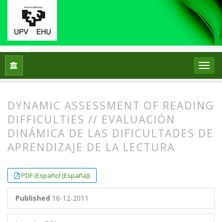
Home
Archives
Vol. 17 No. 1 (2012)
ARTICLES
DYNAMIC ASSESSMENT OF READING
DIFFICULTIES // EVALUACIÓN
DINÁMICA DE LAS DIFICULTADES DE
APRENDIZAJE DE LA LECTURA
##plugins.themes.bootstrap3.article.
##plugins.themes.bootstrap3.article.
PDF (Español (España))
Published
16-12-2011