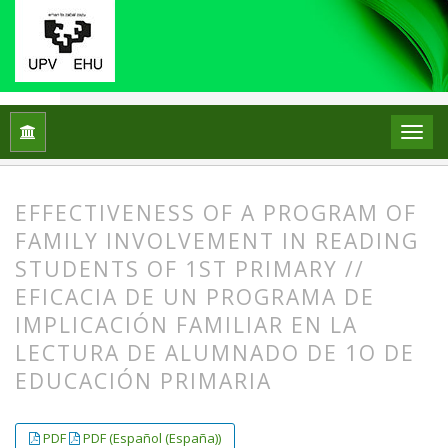
Home
Archives
Vol. 21 No. 2 (2016)
ARTICLES
EFFECTIVENESS OF A PROGRAM OF
FAMILY INVOLVEMENT IN READING
STUDENTS OF 1ST PRIMARY //
EFICACIA DE UN PROGRAMA DE
IMPLICACIÓN FAMILIAR EN LA
LECTURA DE ALUMNADO DE 1O DE
EDUCACIÓN PRIMARIA
##plugins.themes.bootstrap3.article.
##plugins.themes.bootstrap3.article.
PDF
PDF (Español (España))