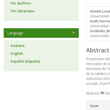
For Authors
For Librarians
Daniel Los
Universidad 
Inaki Karre
Universidad 
Estibaliz J
Language
Universidad 
Euskara
Abstract
English
El presente ar
Español (España)
innovador de la
docentes de 16
de la validez y
estructura fact
escolar, el pro
Abstract
500
##plugin
Issue