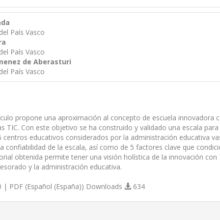
ada
del País Vasco
ra
del País Vasco
imenez de Aberasturi
del País Vasco
tículo propone una aproximación al concepto de escuela innovadora con
s TIC. Con este objetivo se ha construido y validado una escala para 
 centros educativos considerados por la administración educativa v
 la confiabilidad de la escala, así como de 5 factores clave que condi
orial obtenida permite tener una visión holística de la innovación con
fesorado y la administración educativa.
 | PDF (Español (España)) Downloads
634
s.themes.bootstrap3.article.details##