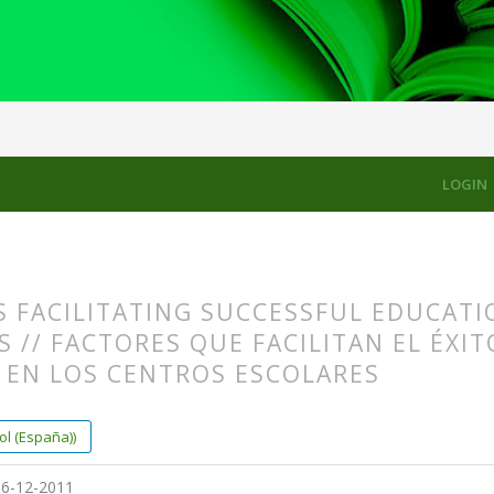
LES
LOGIN
 FACILITATING SUCCESSFUL EDUCATI
 // FACTORES QUE FACILITAN EL ÉXI
 EN LOS CENTROS ESCOLARES
s.themes.bootstrap3.article.main##
s.themes.bootstrap3.article.sidebar##
l (España))
6-12-2011