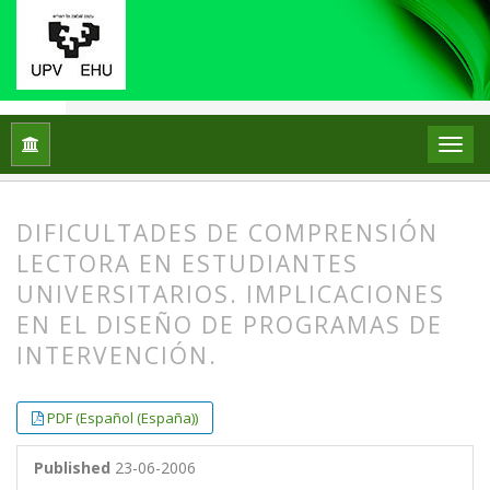
Home
Archives
No10 (2000)
ARTICLES
DIFICULTADES DE COMPRENSIÓN
LECTORA EN ESTUDIANTES
UNIVERSITARIOS. IMPLICACIONES
EN EL DISEÑO DE PROGRAMAS DE
INTERVENCIÓN.
##plugins.themes.bootstrap3.article.
##plugins.themes.bootstrap3.article.
PDF (Español (España))
Published
23-06-2006