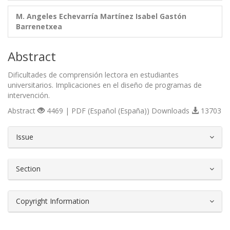
M. Angeles Echevarría Martínez
Isabel Gastón
Barrenetxea
Abstract
Dificultades de comprensión lectora en estudiantes
universitarios. Implicaciones en el diseño de programas de
intervención.
Abstract
4469 | PDF (Español (España)) Downloads
13703
##plugins.themes.bootstrap3.article.d
Issue
Section
Copyright Information