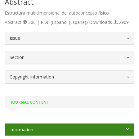
Abstract
Estructura multidimensional del autoconcepto físico
Abstract
306 | PDF (Español (España)) Downloads
2909
##plugins.themes.bootstrap3.article.d
Issue
Section
Copyright Information
JOURNAL CONTENT
Information