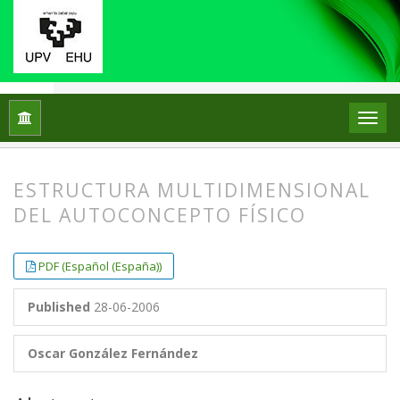
Home
Archives
Vol 10, No 1 (2005)
ARTICLES
ESTRUCTURA MULTIDIMENSIONAL
DEL AUTOCONCEPTO FÍSICO
##plugins.themes.bootstrap3.article.
##plugins.themes.bootstrap3.article.
PDF (Español (España))
Published
28-06-2006
Oscar González Fernández