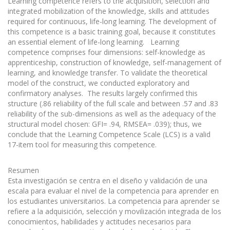
Learning competence refers to the acquisition, selection and
integrated mobilization of the knowledge, skills and attitudes
required for continuous, life-long learning. The development of
this competence is a basic training goal, because it constitutes
an essential element of life-long learning. Learning
competence comprises four dimensions: self-knowledge as
apprenticeship, construction of knowledge, self-management of
learning, and knowledge transfer. To validate the theoretical
model of the construct, we conducted exploratory and
confirmatory analyses. The results largely confirmed this
structure (.86 reliability of the full scale and between .57 and .83
reliability of the sub-dimensions as well as the adequacy of the
structural model chosen: GFI= .94, RMSEA= .039); thus, we
conclude that the Learning Competence Scale (LCS) is a valid
17-item tool for measuring this competence.
Resumen
Esta investigación se centra en el diseño y validación de una
escala para evaluar el nivel de la competencia para aprender en
los estudiantes universitarios. La competencia para aprender se
refiere a la adquisición, selección y movilización integrada de los
conocimientos, habilidades y actitudes necesarios para