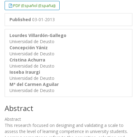
##plugins.themes.bootstrap3.article.
##plugins.themes.bootstrap3.article.
PDF (Español (España))
Published
03-01-2013
Lourdes Villardón-Gallego
Universidad de Deusto
Concepción Yániz
Universidad de Deusto
Cristina Achurra
Universidad de Deusto
Ioseba Iraurgi
Universidad de Deusto
Mª del Carmen Aguilar
Universidad de Deusto
Abstract
Abstract
This research focused on designing and validating a scale to
assess the level of learning competence in university students.