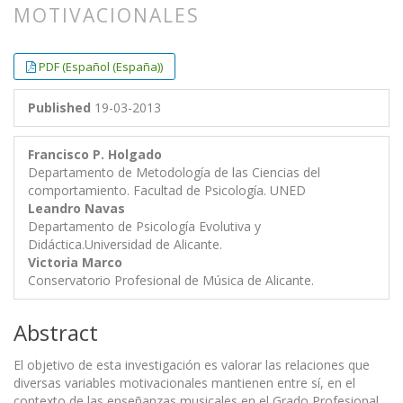
MOTIVACIONALES
##plugins.themes.bootstrap3.article.
##plugins.themes.bootstrap3.article.
PDF (Español (España))
Published
19-03-2013
Francisco P. Holgado
Departamento de Metodología de las Ciencias del
comportamiento. Facultad de Psicología. UNED
Leandro Navas
Departamento de Psicología Evolutiva y
Didáctica.Universidad de Alicante.
Victoria Marco
Conservatorio Profesional de Música de Alicante.
Abstract
El objetivo de esta investigación es valorar las relaciones que
diversas variables motivacionales mantienen entre sí, en el
contexto de las enseñanzas musicales en el Grado Profesional