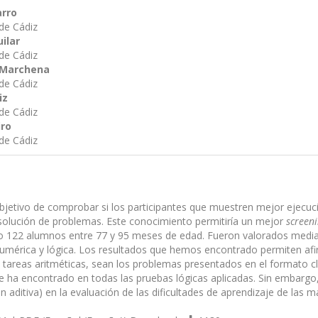
arro
de Cádiz
ilar
de Cádiz
 Marchena
de Cádiz
iz
de Cádiz
ro
de Cádiz
objetivo de comprobar si los participantes que muestren mejor ejecu
esolución de problemas. Este conocimiento permitiría un mejor
screen
o 122 alumnos entre 77 y 95 meses de edad. Fueron valorados median
mérica y lógica. Los resultados que hemos encontrado permiten afir
 tareas aritméticas, sean los problemas presentados en el formato c
 ha encontrado en todas las pruebas lógicas aplicadas. Sin embargo, se
 aditiva) en la evaluación de las dificultades de aprendizaje de las 