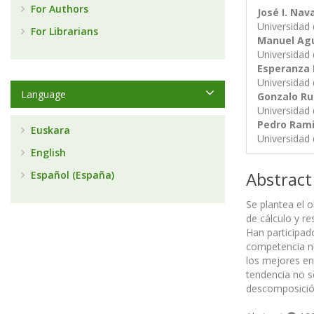
For Authors
José I. Nav
Universidad 
For Librarians
Manuel Agu
Universidad 
Esperanza
Universidad 
Language
Gonzalo Ru
Universidad 
Pedro Rami
Euskara
Universidad 
English
Abstract
Español (España)
Se plantea el 
de cálculo y r
Han participad
competencia nu
los mejores en
tendencia no se
descomposición