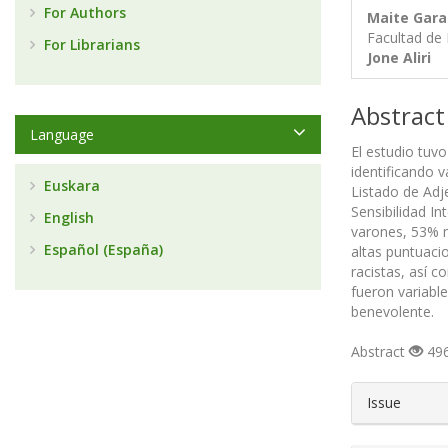
For Authors
Maite Gara
Facultad de 
For Librarians
Jone Aliri
Abstract
Language
El estudio tuvo
identificando v
Euskara
Listado de Adje
Sensibilidad I
English
varones, 53% m
Español (España)
altas puntuaci
racistas, así c
fueron variable
benevolente.
Abstract
496
##plugin
Issue