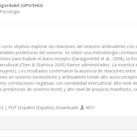
igordobil (UPV/EHU)
Psicología
 como objetivo explorar las relaciones del sexismo ambivalente con aut
ariables predictoras del sexismo. Se utilizó una metodología correlaci
tivos para Evaluar el Autoconcepto (Garaigordobil et al., 2008), la Es
ntercultural (Chen & Startosa 2000) fueron administrados. La muestra
ujeres). Los resultados confirmaron la ausencia de relaciones entr
ones en sexismo benevolente y ambivalente tenían alto autoconcepto. 
omo correlaciones negativas con sensibilidad intercultural. Alto nivel de 
s predictoras de sexismo hostil; y alto nivel de prejuicio manifiesto,
3 | PDF (Español (España)) Downloads
4851
s.themes.bootstrap3.article.details##