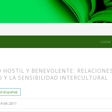
LES
LOGIN
 HOSTIL Y BENEVOLENTE: RELACIONE
 Y LA SENSIBILIDAD INTERCULTURAL
s.themes.bootstrap3.article.main##
s.themes.bootstrap3.article.sidebar##
l (España))
4-06-2011