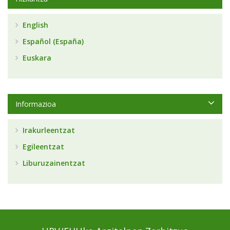
English
Español (España)
Euskara
Informazioa
Irakurleentzat
Egileentzat
Liburuzainentzat