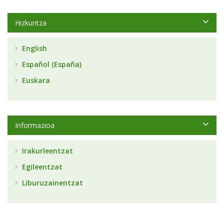
Hizkuntza
English
Español (España)
Euskara
Informazioa
Irakurleentzat
Egileentzat
Liburuzainentzat