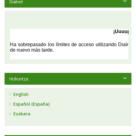
Dialnet
Hizkuntza
English
Español (España)
Euskara