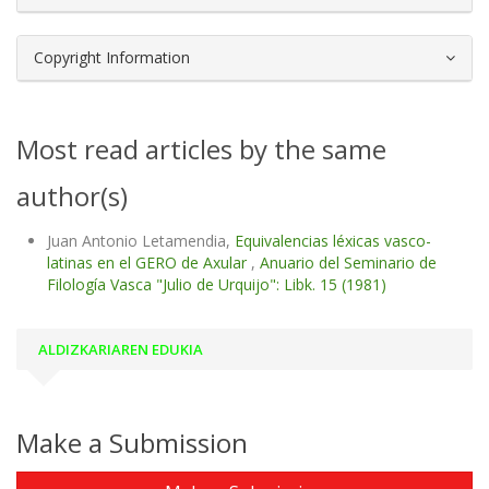
Copyright Information
Most read articles by the same
author(s)
Juan Antonio Letamendia,
Equivalencias léxicas vasco-
latinas en el GERO de Axular
,
Anuario del Seminario de
Filología Vasca "Julio de Urquijo": Libk. 15 (1981)
ALDIZKARIAREN EDUKIA
Make a Submission