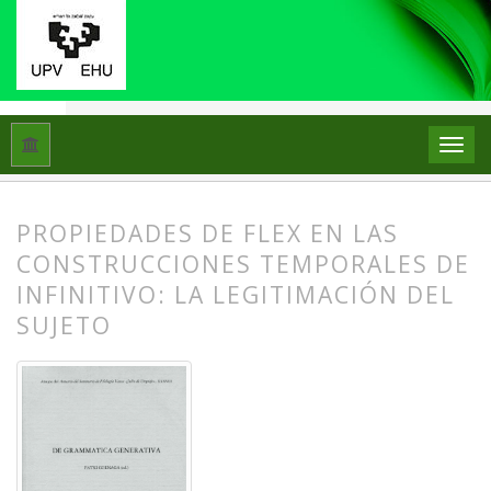
Hasiera
Artxiboak
ASJUren Gehigarriak 38: De grammatica g
PROPIEDADES DE FLEX EN LAS
CONSTRUCCIONES TEMPORALES DE
INFINITIVO: LA LEGITIMACIÓN DEL
SUJETO
##plugins.themes.bootstrap3.article.
##plugins.themes.bootstrap3.article.