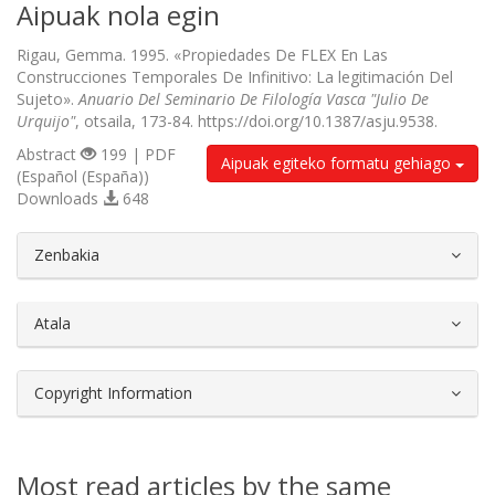
Aipuak nola egin
Rigau, Gemma. 1995. «Propiedades De FLEX En Las
Construcciones Temporales De Infinitivo: La legitimación Del
Sujeto».
Anuario Del Seminario De Filología Vasca "Julio De
Urquijo"
, otsaila, 173-84. https://doi.org/10.1387/asju.9538.
Abstract
199 | PDF
Aipuak egiteko formatu gehiago
(Español (España))
Downloads
648
##plugins.themes.bootstrap3.article.d
Zenbakia
Atala
Copyright Information
Most read articles by the same