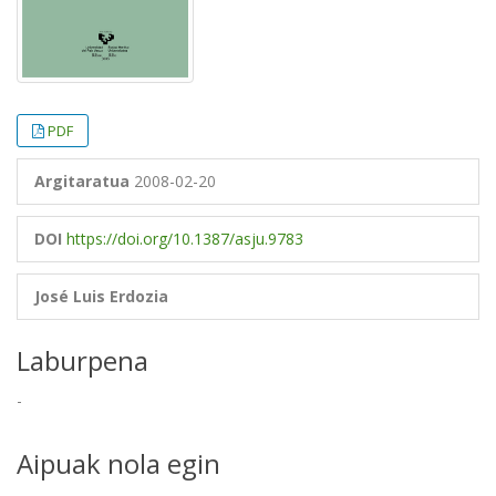
PDF
Argitaratua
2008-02-20
DOI
https://doi.org/10.1387/asju.9783
José Luis Erdozia
Laburpena
-
Aipuak nola egin