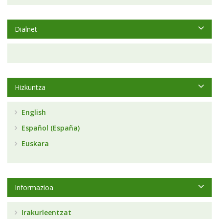
Dialnet
Hizkuntza
English
Español (España)
Euskara
Informazioa
Irakurleentzat