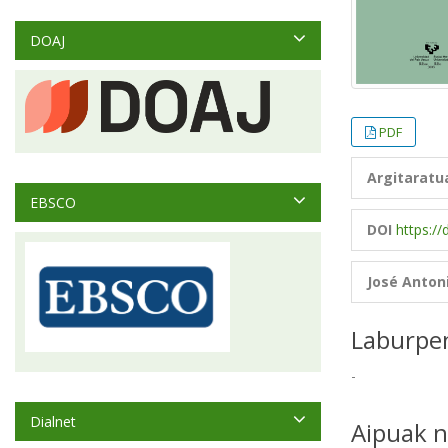
DOAJ
PDF
Argitaratu
EBSCO
DOI
https://
José Anton
Laburpe
-
Dialnet
Aipuak n