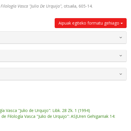
Filología Vasca "Julio De Urquijo"
, otsaila, 605-14.
Aipuak egiteko formatu gehiago
ía Vasca "Julio de Urquijo": Libk. 28 Zk. 1 (1994)
de Filología Vasca "Julio de Urquijo": ASJUren Gehigarriak 14: