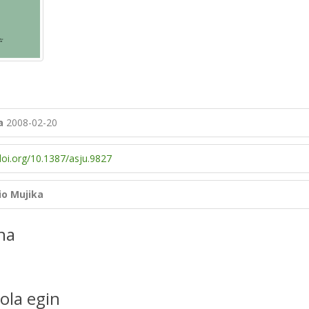
a
2008-02-20
doi.org/10.1387/asju.9827
io Mujika
na
ola egin