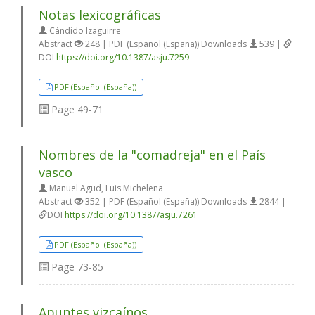
Notas lexicográficas
Cándido Izaguirre
Abstract
248 | PDF (Español (España)) Downloads
539 |
DOI
https://doi.org/10.1387/asju.7259
PDF (Español (España))
Page
49-71
Nombres de la "comadreja" en el País
vasco
Manuel Agud, Luis Michelena
Abstract
352 | PDF (Español (España)) Downloads
2844 |
DOI
https://doi.org/10.1387/asju.7261
PDF (Español (España))
Page
73-85
Apuntes vizcaínos