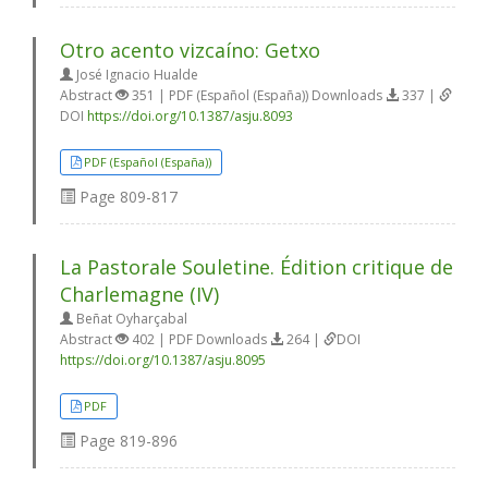
Otro acento vizcaíno: Getxo
José Ignacio Hualde
Abstract
351 | PDF (Español (España)) Downloads
337 |
DOI
https://doi.org/10.1387/asju.8093
PDF (Español (España))
Page
809-817
La Pastorale Souletine. Édition critique de
Charlemagne (IV)
Beñat Oyharçabal
Abstract
402 | PDF Downloads
264 |
DOI
https://doi.org/10.1387/asju.8095
PDF
Page
819-896