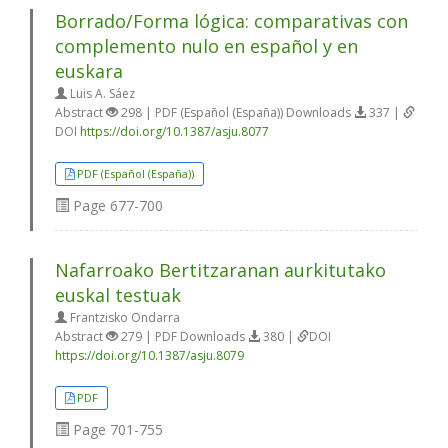
Borrado/Forma lógica: comparativas con
complemento nulo en español y en
euskara
Luis A. Sáez
Abstract
298 | PDF (Español (España)) Downloads
337 |
DOI
https://doi.org/10.1387/asju.8077
PDF (Español (España))
Page
677-700
Nafarroako Bertitzaranan aurkitutako
euskal testuak
Frantzisko Ondarra
Abstract
279 | PDF Downloads
380 |
DOI
https://doi.org/10.1387/asju.8079
PDF
Page
701-755