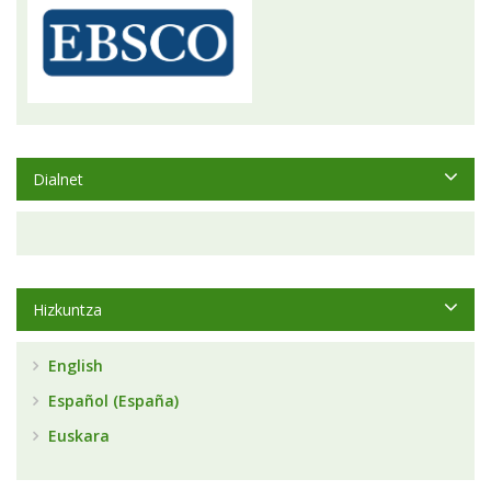
Dialnet
Hizkuntza
English
Español (España)
Euskara