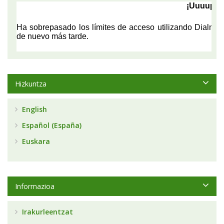
Hizkuntza
English
Español (España)
Euskara
Informazioa
Irakurleentzat