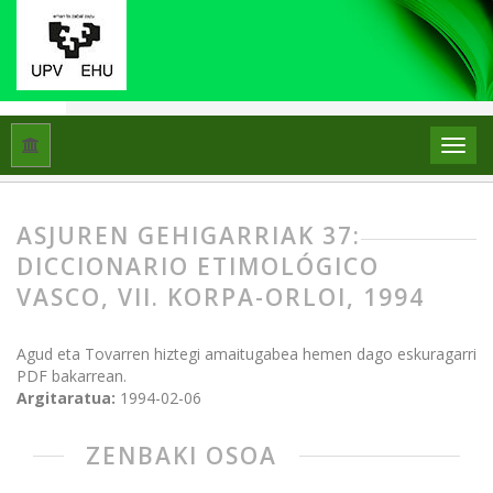
Hasiera
Artxiboak
ASJUren Gehigarriak 37: Diccionario etimo
ASJUREN GEHIGARRIAK 37:
DICCIONARIO ETIMOLÓGICO
VASCO, VII. KORPA-ORLOI, 1994
Agud eta Tovarren hiztegi amaitugabea hemen dago eskuragarri
PDF bakarrean.
Argitaratua:
1994-02-06
ZENBAKI OSOA