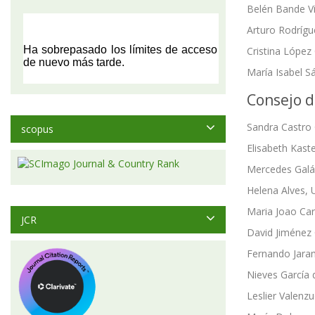
Belén Bande Vi
Arturo Rodrígu
Cristina López
María Isabel S
Consejo d
Sandra Castro 
scopus
Elisabeth Kast
Mercedes Galá
Helena Alves, U
Maria Joao Car
JCR
David Jiménez 
Fernando Jaram
Nieves García 
Leslier Valenzu