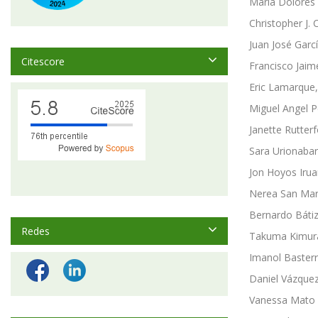
María Dolores 
Christopher J.
Juan José Garc
Citescore
Francisco Jaim
Eric Lamarque,
Miguel Angel P
Janette Rutter
Sara Urionabar
Jon Hoyos Irua
Nerea San Mart
Bernardo Bátiz
Redes
Takuma Kimura,
Imanol Basterr
Daniel Vázquez
Vanessa Mato S