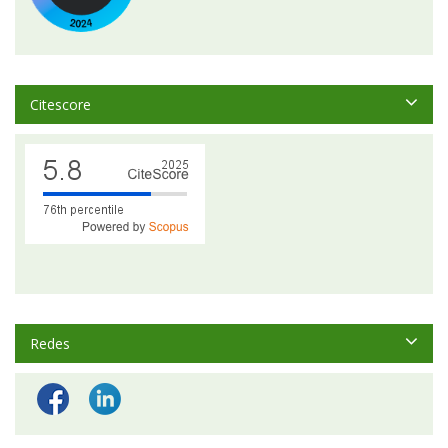
Citescore
Redes