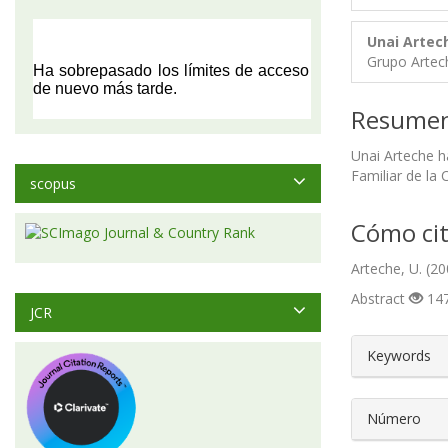
Unai Artec
Grupo Artec
Resume
Unai Arteche h
Familiar de la
scopus
Cómo cit
Arteche, U. (20
Abstract
147
JCR
##plugin
Keywords
Número