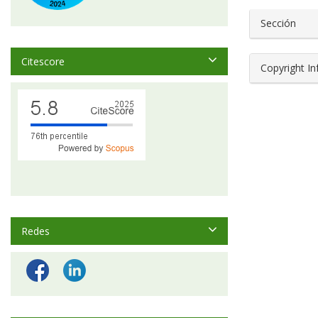
Sección
Citescore
Copyright I
Redes