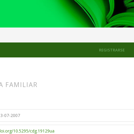
os
REGISTRARSE
A FAMILIAR
s.themes.bootstrap3.article.main##
s.themes.bootstrap3.article.sidebar##
3-07-2007
/doi.org/10.5295/cdg.19129ua