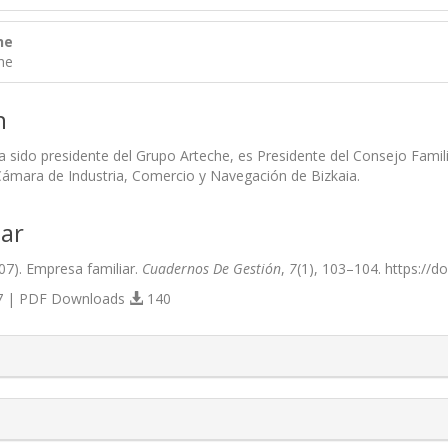
he
he
n
a sido presidente del Grupo Arteche, es Presidente del Consejo Fami
 Cámara de Industria, Comercio y Navegación de Bizkaia.
ar
07). Empresa familiar.
Cuadernos De Gestión
,
7
(1), 103–104. https://
 | PDF Downloads
140
s.themes.bootstrap3.article.details##