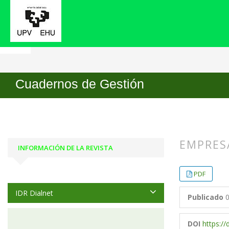
Inicio
Archivos
Vol. 7 Núm. 1 (2007)
Artícul
Cuadernos de Gestión
EMPRES
INFORMACIÓN DE LA REVISTA
##plugin
##plugin
PDF
IDR Dialnet
Publicado
0
DOI
https:/