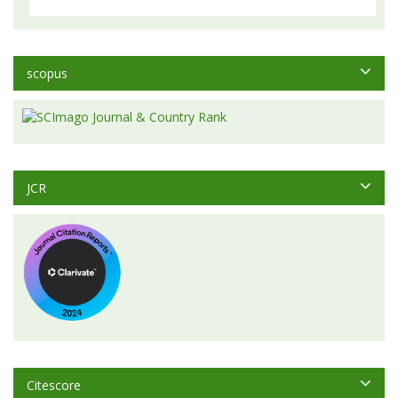
scopus
JCR
Citescore