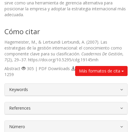
sirve como una herramienta de gerencia alternativa para
posicionar la empresa y adoptar la estrategia internacional más
adecuada.
Cómo citar
Hagemeister, M., & Lertxundi Lertxundi, A. (2007). Las
estrategias de la gestión internacional: el conocimiento como
componente clave para su clasificación.
Cuadernos De Gestión
,
7
(2), 29–37. https://doi.org/10.5295/cdg.19145mh
Abstract
305 | PDF Downloads
Más formatos de cita
1259
##plugins.themes.bootstrap3.article.d
Keywords
References
Número