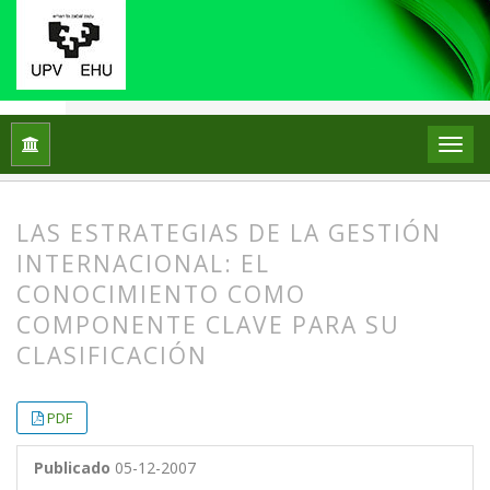
Inicio
Archivos
Vol. 7 Núm. 2 (2007)
Artículos
LAS ESTRATEGIAS DE LA GESTIÓN
INTERNACIONAL: EL
CONOCIMIENTO COMO
COMPONENTE CLAVE PARA SU
CLASIFICACIÓN
##plugins.themes.bootstrap3.article.
##plugins.themes.bootstrap3.article.
PDF
Publicado
05-12-2007