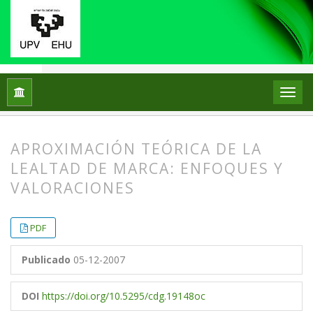
Inicio
Archivos
Vol. 7 Núm. 2 (2007)
Artículos
APROXIMACIÓN TEÓRICA DE LA
LEALTAD DE MARCA: ENFOQUES Y
VALORACIONES
##plugins.themes.bootstrap3.article.
##plugins.themes.bootstrap3.article.
PDF
Publicado
05-12-2007
DOI
https://doi.org/10.5295/cdg.19148oc