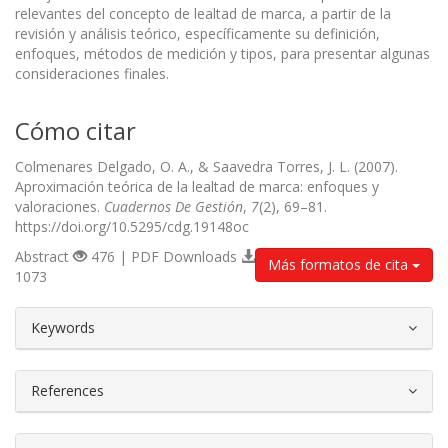
relevantes del concepto de lealtad de marca, a partir de la
revisión y análisis teórico, específicamente su definición,
enfoques, métodos de medición y tipos, para presentar algunas
consideraciones finales.
Cómo citar
Colmenares Delgado, O. A., & Saavedra Torres, J. L. (2007).
Aproximación teórica de la lealtad de marca: enfoques y
valoraciones.
Cuadernos De Gestión
,
7
(2), 69–81.
https://doi.org/10.5295/cdg.19148oc
Abstract
476 | PDF Downloads
Más formatos de cita
1073
##plugins.themes.bootstrap3.article.d
Keywords
References