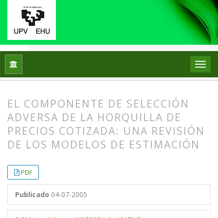
Inicio
Archivos
Vol. 5 Núm. 1 (2005)
Artículos
EL COMPONENTE DE SELECCIÓN
ADVERSA DE LA HORQUILLA DE
PRECIOS COTIZADA: UNA REVISIÓN
DE LOS MODELOS DE ESTIMACIÓN
##plugins.themes.bootstrap3.article.
##plugins.themes.bootstrap3.article.
PDF
Publicado
04-07-2005