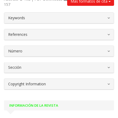
Más formatos de cita
157
##plugins.themes.bootstrap3.article.d
Keywords
References
Número
Sección
Copyright Information
INFORMACIÓN DE LA REVISTA