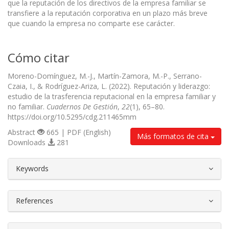
que la reputación de los directivos de la empresa familiar se
transfiere a la reputación corporativa en un plazo más breve
que cuando la empresa no comparte ese carácter.
Cómo citar
Moreno-Domínguez, M.-J., Martín-Zamora, M.-P., Serrano-
Czaia, I., & Rodríguez-Ariza, L. (2022). Reputación y liderazgo:
estudio de la trasferencia reputacional en la empresa familiar y
no familiar.
Cuadernos De Gestión
,
22
(1), 65–80.
https://doi.org/10.5295/cdg.211465mm
Abstract
665 | PDF (English)
Más formatos de cita
Downloads
281
##plugins.themes.bootstrap3.article.d
Keywords
References