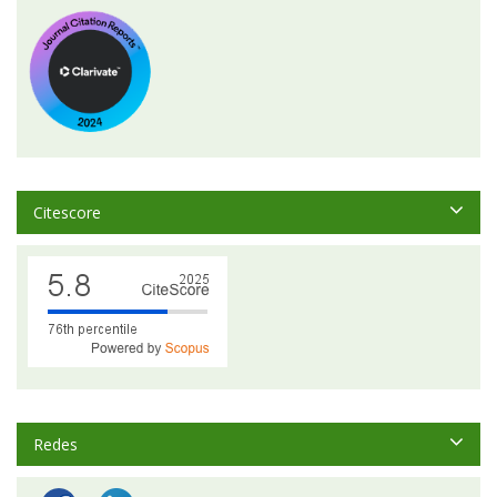
Citescore
Redes