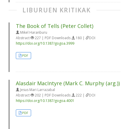
LIBURUEN KRITIKAK
The Book of Tells (Peter Collet)
Mikel Haranburu
Abstract
227 | PDF Downloads
180 |
DOI
https://doi.org/10.1387/gogoa.3999
PDF
Alasdair MacIntyre (Mark C. Murphy (arg.))
Jesus Mari Larrazabal
Abstract
202 | PDF Downloads
222 |
DOI
https://doi.org/10.1387/gogoa.4001
PDF