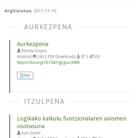
Argitaratua:
2011-11-10
AURKEZPENA
Aurkezpena
Revista Gogoa
Abstract
243 | PDF Downloads
97 |
DOI
https://doi.org/10.1387/gogoa.3989
PDF
ITZULPENA
Logikako kalkulu funtzionalaren axiomen
osotasuna
Kurt Gödel