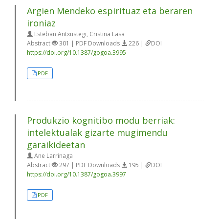
Argien Mendeko espirituaz eta beraren
ironiaz
Esteban Antxustegi, Cristina Lasa
Abstract
301 | PDF Downloads
226 |
DOI
https://doi.org/10.1387/gogoa.3995
PDF
Produkzio kognitibo modu berriak:
intelektualak gizarte mugimendu
garaikideetan
Ane Larrinaga
Abstract
297 | PDF Downloads
195 |
DOI
https://doi.org/10.1387/gogoa.3997
PDF