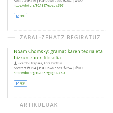
Abstract
249 | PDF Downloads
282 |
DOI
https://doi.org/10.1387/gogoa.3991
PDF
ZABAL-ZEHATZ BEGIRATUZ
Noam Chomsky: gramatikaren teoria eta
hizkuntzaren filosofia
Ricardo Etxepare, Aritz Irurtzun
Abstract
794 | PDF Downloads
854 |
DOI
https://doi.org/10.1387/gogoa.3993
PDF
ARTIKULUAK