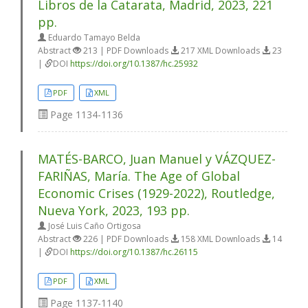
Libros de la Catarata, Madrid, 2023, 221
pp.
Eduardo Tamayo Belda
Abstract
213 | PDF Downloads
217 XML Downloads
23
|
DOI
https://doi.org/10.1387/hc.25932
PDF
XML
Page
1134-1136
MATÉS-BARCO, Juan Manuel y VÁZQUEZ-
FARIÑAS, María. The Age of Global
Economic Crises (1929-2022), Routledge,
Nueva York, 2023, 193 pp.
José Luis Caño Ortigosa
Abstract
226 | PDF Downloads
158 XML Downloads
14
|
DOI
https://doi.org/10.1387/hc.26115
PDF
XML
Page
1137-1140