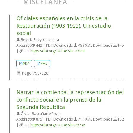
MISCELÁNEA
Oficiales españoles en la crisis de la
Restauración (1903-1922). Un estudio
social
Beatriz Frieyro de Lara
Abstract
442 | PDF Downloads
499 XML Downloads
145
|
DOI
https://doi.org/10.1387/hc.23900
PDF
XML
Page
797-828
Narrar la contienda: la representación del
conflicto social en la prensa de la
Segunda República
Óscar Bascuñán Añover
Abstract
875 | PDF Downloads
711 XML Downloads
132
|
DOI
https://doi.org/10.1387/hc.23745