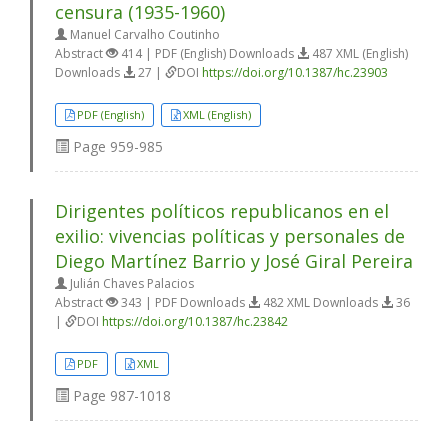
censura (1935-1960)
Manuel Carvalho Coutinho
Abstract
414 | PDF (English) Downloads
487 XML (English)
Downloads
27 |
DOI
https://doi.org/10.1387/hc.23903
PDF (English)
XML (English)
Page
959-985
Dirigentes políticos republicanos en el
exilio: vivencias políticas y personales de
Diego Martínez Barrio y José Giral Pereira
Julián Chaves Palacios
Abstract
343 | PDF Downloads
482 XML Downloads
36
|
DOI
https://doi.org/10.1387/hc.23842
PDF
XML
Page
987-1018