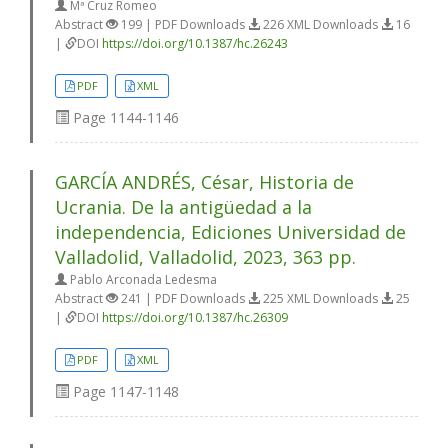
Mª Cruz Romeo
Abstract
199 | PDF Downloads
226 XML Downloads
16
|
DOI
https://doi.org/10.1387/hc.26243
PDF
XML
Page
1144-1146
GARCÍA ANDRÉS, César, Historia de
Ucrania. De la antigüedad a la
independencia, Ediciones Universidad de
Valladolid, Valladolid, 2023, 363 pp.
Pablo Arconada Ledesma
Abstract
241 | PDF Downloads
225 XML Downloads
25
|
DOI
https://doi.org/10.1387/hc.26309
PDF
XML
Page
1147-1148