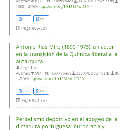
Abstract
8332 | PDF Downloads
4407 XML Downloads
1368 |
DOI
https://doi.org/10.1387/hc.23944
PDF
XML
Page
885-921
Antonio Rius Miró (1890-1973): un actor
en la transición de la Química liberal a la
autárquica
Ángel Toca
Abstract
584 | PDF Downloads
338 XML Downloads
86
|
DOI
https://doi.org/10.1387/hc.23730
PDF
XML
Page
923-957
Periodismo deportivo en el apogeo de la
dictadura portuguesa: burocracia y