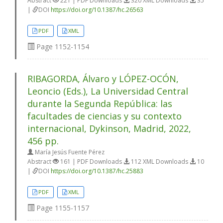
Abstract
221 | PDF Downloads
320 XML Downloads
35
|
DOI
https://doi.org/10.1387/hc.26563
PDF
XML
Page
1152-1154
RIBAGORDA, Álvaro y LÓPEZ-OCÓN,
Leoncio (Eds.), La Universidad Central
durante la Segunda República: las
facultades de ciencias y su contexto
internacional, Dykinson, Madrid, 2022,
456 pp.
María Jesús Fuente Pérez
Abstract
161 | PDF Downloads
112 XML Downloads
10
|
DOI
https://doi.org/10.1387/hc.25883
PDF
XML
Page
1155-1157