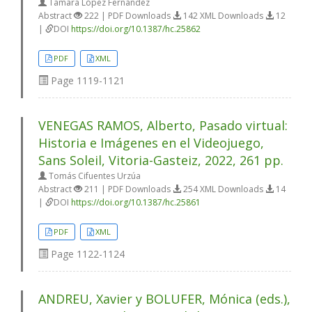
Tamara López Fernández
Abstract
222 | PDF Downloads
142 XML Downloads
12
|
DOI
https://doi.org/10.1387/hc.25862
PDF
XML
Page
1119-1121
VENEGAS RAMOS, Alberto, Pasado virtual:
Historia e Imágenes en el Videojuego,
Sans Soleil, Vitoria-Gasteiz, 2022, 261 pp.
Tomás Cifuentes Urzúa
Abstract
211 | PDF Downloads
254 XML Downloads
14
|
DOI
https://doi.org/10.1387/hc.25861
PDF
XML
Page
1122-1124
ANDREU, Xavier y BOLUFER, Mónica (eds.),