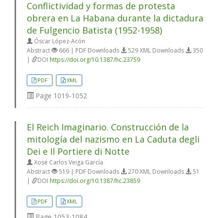
Conflictividad y formas de protesta
obrera en La Habana durante la dictadura
de Fulgencio Batista (1952-1958)
Óscar López-Acón
Abstract
666 | PDF Downloads
529 XML Downloads
350
|
DOI
https://doi.org/10.1387/hc.23759
PDF
XML
Page
1019-1052
El Reich Imaginario. Construcción de la
mitología del nazismo en La Caduta degli
Dei e Il Portiere di Notte
Xosé Carlos Veiga García
Abstract
519 | PDF Downloads
270 XML Downloads
51
|
DOI
https://doi.org/10.1387/hc.23859
PDF
XML
Page
1053-1084