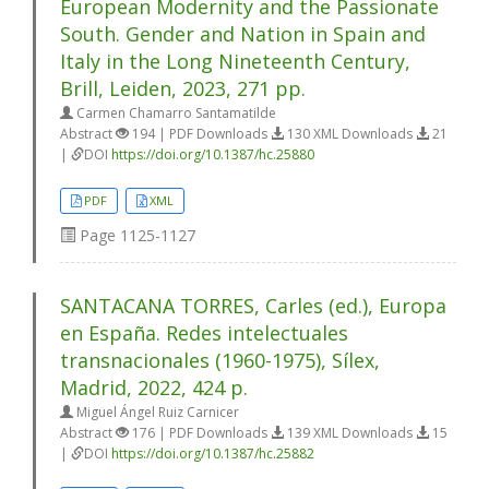
European Modernity and the Passionate
South. Gender and Nation in Spain and
Italy in the Long Nineteenth Century,
Brill, Leiden, 2023, 271 pp.
Carmen Chamarro Santamatilde
Abstract
194 | PDF Downloads
130 XML Downloads
21
|
DOI
https://doi.org/10.1387/hc.25880
PDF
XML
Page
1125-1127
SANTACANA TORRES, Carles (ed.), Europa
en España. Redes intelectuales
transnacionales (1960-1975), Sílex,
Madrid, 2022, 424 p.
Miguel Ángel Ruiz Carnicer
Abstract
176 | PDF Downloads
139 XML Downloads
15
|
DOI
https://doi.org/10.1387/hc.25882