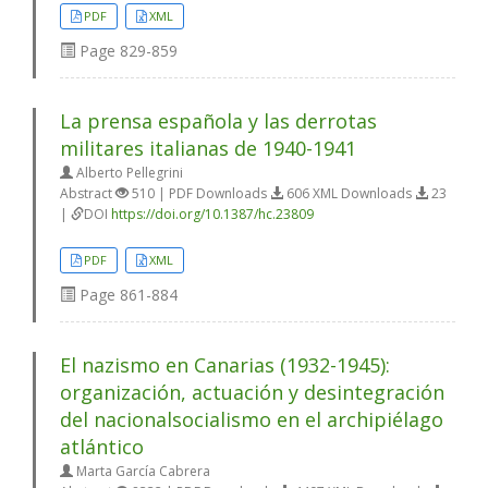
PDF
XML
Page
829-859
La prensa española y las derrotas
militares italianas de 1940-1941
Alberto Pellegrini
Abstract
510 | PDF Downloads
606 XML Downloads
23
|
DOI
https://doi.org/10.1387/hc.23809
PDF
XML
Page
861-884
El nazismo en Canarias (1932-1945):
organización, actuación y desintegración
del nacionalsocialismo en el archipiélago
atlántico
Marta García Cabrera