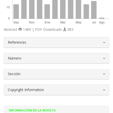
Abstract
1489 | PDF Downloads
983
##plugins.themes.bootstrap3.article.d
References
Número
Sección
Copyright Information
INFORMACIÓN DE LA REVISTA