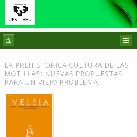
Inicio
Archivos
Núm. 32 (2015): Retórica e Historiografía gre
LA PREHISTÓRICA CULTURA DE LAS
MOTILLAS: NUEVAS PROPUESTAS
PARA UN VIEJO PROBLEMA
##plugins.themes.bootstrap3.article.
##plugins.themes.bootstrap3.article.