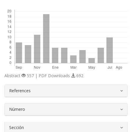
Descargas
Abstract
557 | PDF Downloads
692
##plugins.themes.bootstrap3.article.d
References
Número
Sección