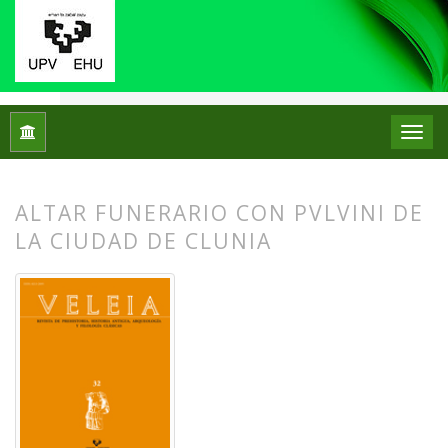
Inicio
Archivos
Núm. 32 (2015): Retórica e Historiografía gre
ALTAR FUNERARIO CON PVLVINI DE
LA CIUDAD DE CLUNIA
##plugins.themes.bootstrap3.article.
##plugins.themes.bootstrap3.article.