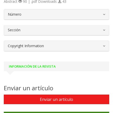
Abstract
90 | .pdf Downloads
43
##plugins.themes.bootstrap3.article.d
Número
Sección
Copyright Information
INFORMACIÓN DE LA REVISTA
Enviar un artículo
Enviar un artículo