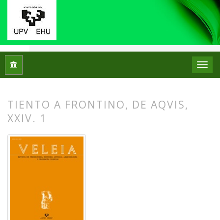
Inicio
Archivos
Núm. 4 (1987)
Varia
TIENTO A FRONTINO, DE AQVIS,
XXIV. 1
##plugins.themes.bootstrap3.article.
##plugins.themes.bootstrap3.article.