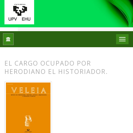
Inicio
Archivos
Núm. 4 (1987)
Varia
EL CARGO OCUPADO POR
HERODIANO EL HISTORIADOR.
##plugins.themes.bootstrap3.article.
##plugins.themes.bootstrap3.article.