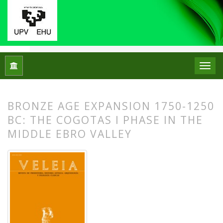
Inicio
Archivos
Núm. 12 (1995)
Artículos
BRONZE AGE EXPANSION 1750-1250
BC: THE COGOTAS I PHASE IN THE
MIDDLE EBRO VALLEY
##plugins.themes.bootstrap3.article.
##plugins.themes.bootstrap3.article.