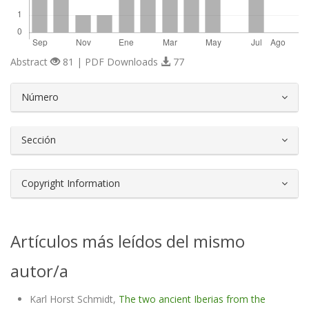
Abstract
81 | PDF Downloads
77
##plugins.themes.bootstrap3.article.d
Número
Sección
Copyright Information
Artículos más leídos del mismo
autor/a
Karl Horst Schmidt,
The two ancient Iberias from the