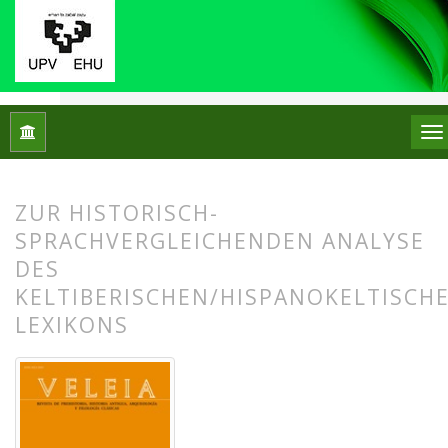
Inicio
Archivos
Núm. 12 (1995)
Artículos
ZUR HISTORISCH-
SPRACHVERGLEICHENDEN ANALYSE
DES
KELTIBERISCHEN/HISPANOKELTISCH
LEXIKONS
##plugins.themes.bootstrap3.article.
##plugins.themes.bootstrap3.article.