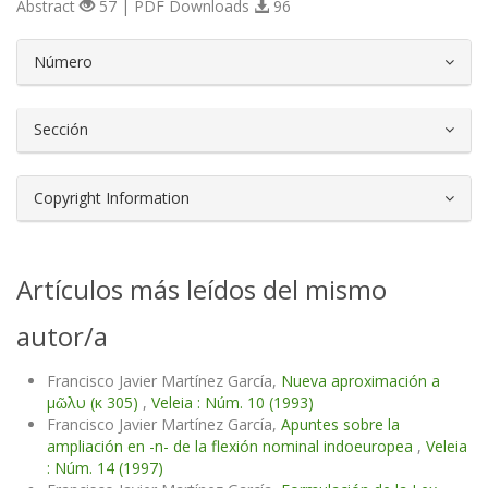
Abstract
57 | PDF Downloads
96
##plugins.themes.bootstrap3.article.d
Número
Sección
Copyright Information
Artículos más leídos del mismo
autor/a
Francisco Javier Martínez García,
Nueva aproximación a
μῶλυ (κ 305)
,
Veleia : Núm. 10 (1993)
Francisco Javier Martínez García,
Apuntes sobre la
ampliación en -n- de la flexión nominal indoeuropea
,
Veleia
: Núm. 14 (1997)