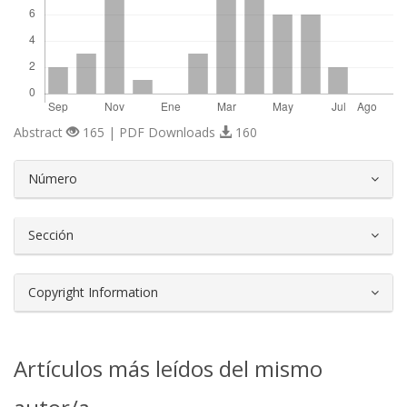
Abstract
165 | PDF Downloads
160
##plugins.themes.bootstrap3.article.d
Número
Sección
Copyright Information
Artículos más leídos del mismo