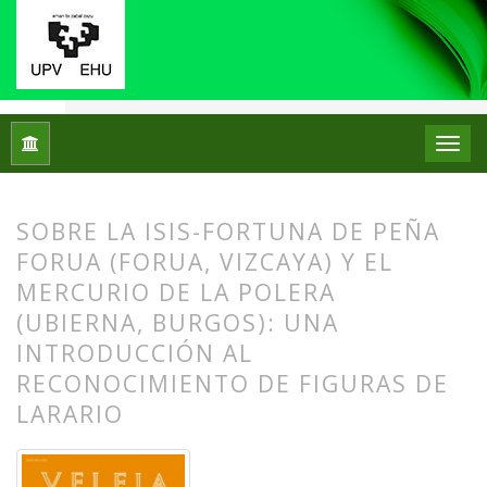
Inicio
Archivos
Núm. 15 (1998)
Artículos
SOBRE LA ISIS-FORTUNA DE PEÑA
FORUA (FORUA, VIZCAYA) Y EL
MERCURIO DE LA POLERA
(UBIERNA, BURGOS): UNA
INTRODUCCIÓN AL
RECONOCIMIENTO DE FIGURAS DE
LARARIO
##plugins.themes.bootstrap3.article.
##plugins.themes.bootstrap3.article.