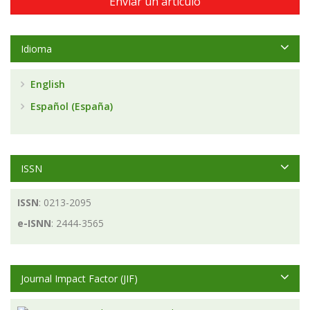
Enviar un artículo
Idioma
English
Español (España)
ISSN
ISSN
: 0213-2095
e-ISNN
: 2444-3565
Journal Impact Factor (JIF)