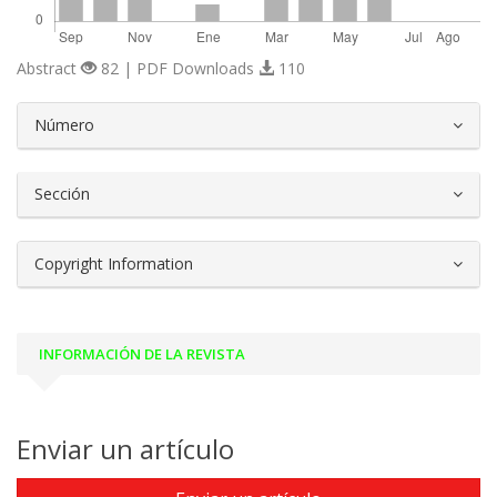
Abstract
82 | PDF Downloads
110
##plugins.themes.bootstrap3.article.d
Número
Sección
Copyright Information
INFORMACIÓN DE LA REVISTA
Enviar un artículo