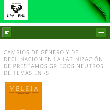
Inicio
Archivos
Núm. 15 (1998)
Artículos
CAMBIOS DE GÉNERO Y DE
DECLINACIÓN EN LA LATINIZACIÓN
DE PRÉSTAMOS GRIEGOS NEUTROS
DE TEMAS EN -S
##plugins.themes.bootstrap3.article.
##plugins.themes.bootstrap3.article.