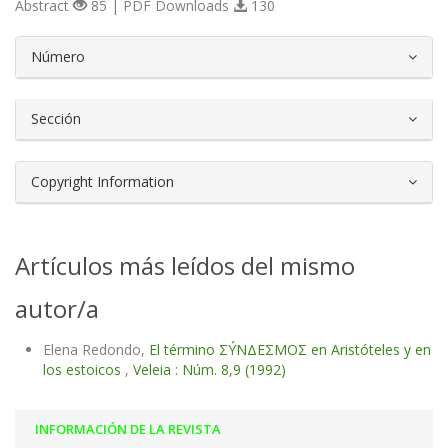
Abstract
85 | PDF Downloads
130
##plugins.themes.bootstrap3.article.d
Número
Sección
Copyright Information
Artículos más leídos del mismo
autor/a
Elena Redondo,
El término ΣÝΝΔΕΣΜΟΣ en Aristóteles y en
los estoicos
,
Veleia : Núm. 8,9 (1992)
INFORMACIÓN DE LA REVISTA