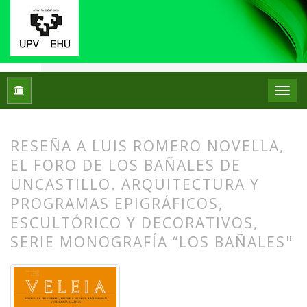
Inicio
Archivos
Núm. 42 (2025): La epigrafía cívica en el Me
RESEÑA A LUIS ROMERO NOVELLA,
EL FORO DE LOS BAÑALES DE
UNCASTILLO. ARQUITECTURA Y
PROGRAMAS EPIGRÁFICOS,
ESCULTÓRICO Y DECORATIVOS,
SERIE MONOGRAFÍA “LOS BAÑALES"
##plugins.themes.bootstrap3.article.
##plugins.themes.bootstrap3.article.