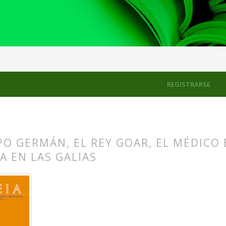
REGISTRARSE
PO GERMÁN, EL REY GOAR, EL MÉDICO
 EN LAS GALIAS
s.themes.bootstrap3.article.main##
s.themes.bootstrap3.article.sidebar##