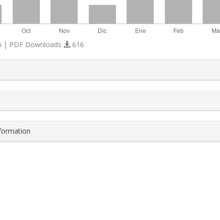
 | PDF Downloads
616
s.themes.bootstrap3.article.details##
nformation