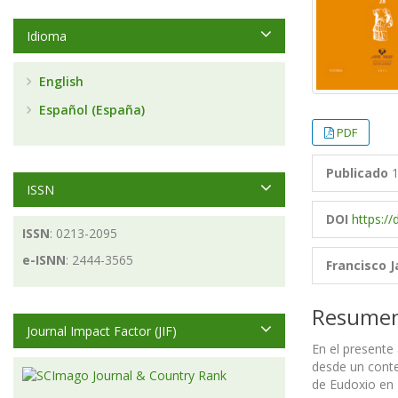
Idioma
English
Español (España)
PDF
Publicado
1
ISSN
DOI
https://
ISSN
: 0213-2095
e-ISNN
: 2444-3565
Francisco 
Resume
Journal Impact Factor (JIF)
En el presente
desde un conte
de Eudoxio en 