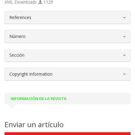
XML Downloads
1129
##plugins.themes.bootstrap3.article.d
References
Número
Sección
Copyright Information
INFORMACIÓN DE LA REVISTA
Enviar un artículo