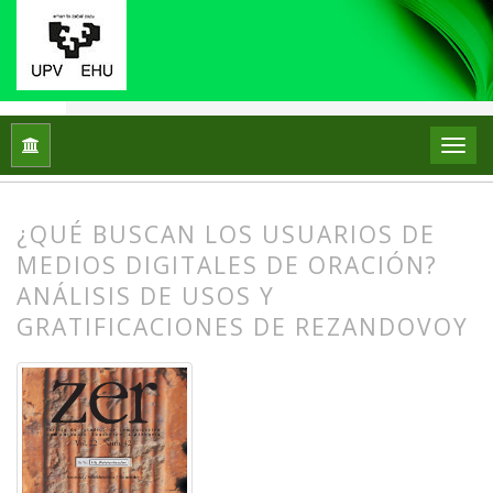
Inicio
Archivos
Vol. 22 Núm. 42 (2017)
Artículos
¿QUÉ BUSCAN LOS USUARIOS DE
MEDIOS DIGITALES DE ORACIÓN?
ANÁLISIS DE USOS Y
GRATIFICACIONES DE REZANDOVOY
##plugins.themes.bootstrap3.article.
##plugins.themes.bootstrap3.article.