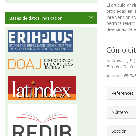
El artículo an
propiedad en l
intervencionis
Bases de datos-Indexación
permite reivin
diversidad. Ade
Cómo cit
Krakowiak, F. 
Estudios De Co
Abstract
745
##plugin
References
Número
Sección