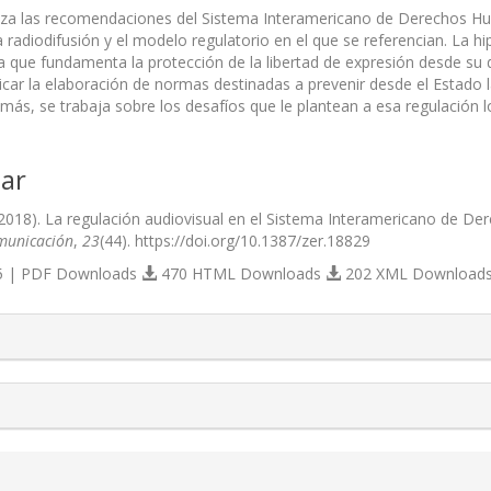
aliza las recomendaciones del Sistema Interamericano de Derechos Hu
a radiodifusión y el modelo regulatorio en el que se referencian. La 
ta que fundamenta la protección de la libertad de expresión desde su 
dicar la elaboración de normas destinadas a prevenir desde el Estado 
más, se trabaja sobre los desafíos que le plantean a esa regulación lo
ar
(2018). La regulación audiovisual en el Sistema Interamericano de Der
municación
,
23
(44). https://doi.org/10.1387/zer.18829
 | PDF Downloads
470 HTML Downloads
202 XML Download
s.themes.bootstrap3.article.details##