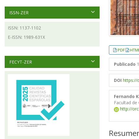
ISSN-ZER
ISSN: 1137-1102
E-ISSN: 1989-631X
PDF
HTM
FECYT-ZER
Publicado
1
DOI
https:/
Fernando 
Facultad de 
http://or
Resume