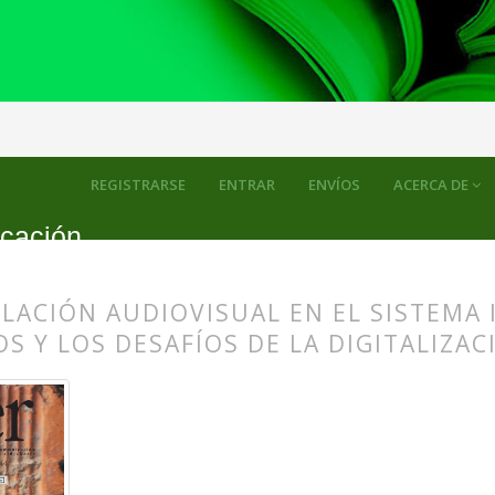
ulos
REGISTRARSE
ENTRAR
ENVÍOS
ACERCA DE
icación
ULACIÓN AUDIOVISUAL EN EL SISTEMA
 Y LOS DESAFÍOS DE LA DIGITALIZAC
s.themes.bootstrap3.article.main##
s.themes.bootstrap3.article.sidebar##