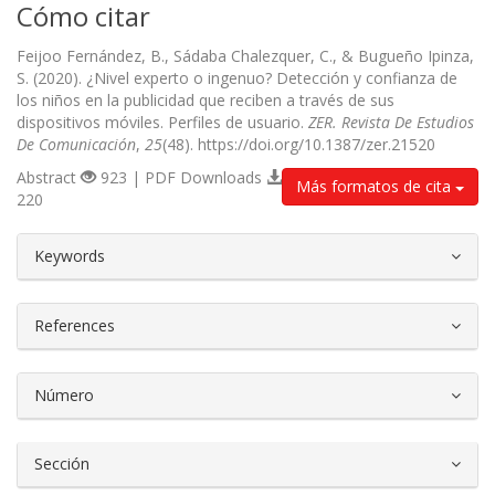
Cómo citar
Feijoo Fernández, B., Sádaba Chalezquer, C., & Bugueño Ipinza,
S. (2020). ¿Nivel experto o ingenuo? Detección y confianza de
los niños en la publicidad que reciben a través de sus
dispositivos móviles. Perfiles de usuario.
ZER. Revista De Estudios
De Comunicación
,
25
(48). https://doi.org/10.1387/zer.21520
Abstract
923 | PDF Downloads
Más formatos de cita
220
##plugins.themes.bootstrap3.article.d
Keywords
References
Número
Sección