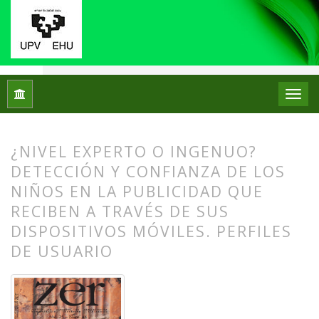
Inicio
Archivos
Vol. 25 Núm. 48 (2020)
Dossier
¿NIVEL EXPERTO O INGENUO?
DETECCIÓN Y CONFIANZA DE LOS
NIÑOS EN LA PUBLICIDAD QUE
RECIBEN A TRAVÉS DE SUS
DISPOSITIVOS MÓVILES. PERFILES
DE USUARIO
##plugins.themes.bootstrap3.article.
##plugins.themes.bootstrap3.article.