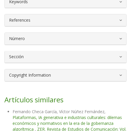
##plugins.themes.bootstrap3.article.d
Keywords
References
Número
Sección
Copyright Information
Artículos similares
Fernando Checa García, Víctor Núñez Fernández,
Plataformas, IA generativa e industrias culturales: dilemas
económicos y normativos en la era de la gobernanza
algorítmica
,
ZER. Revista de Estudios de Comunicación: Vol.