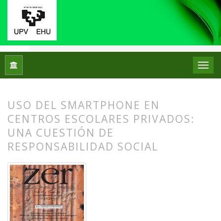
Inicio
Archivos
Vol. 25 Núm. 48 (2020)
Dossier
USO DEL SMARTPHONE EN
CENTROS ESCOLARES PRIVADOS:
UNA CUESTIÓN DE
RESPONSABILIDAD SOCIAL
##plugins.themes.bootstrap3.article.
##plugins.themes.bootstrap3.article.