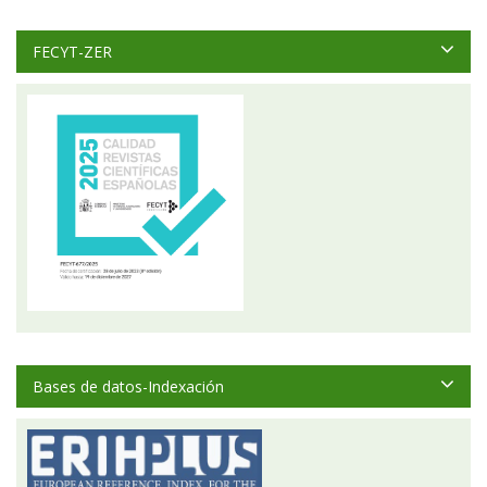
FECYT-ZER
Bases de datos-Indexación