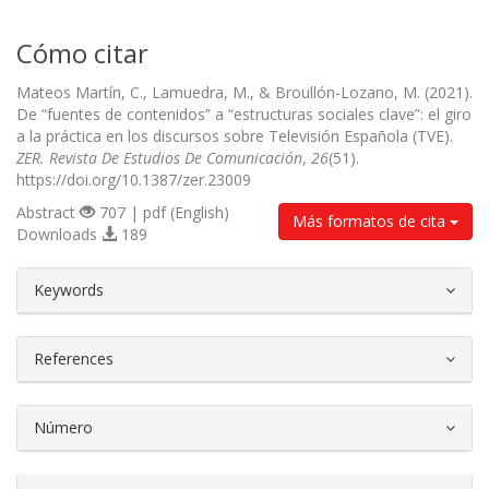
Cómo citar
Mateos Martín, C., Lamuedra, M., & Broullón-Lozano, M. (2021).
De “fuentes de contenidos” a “estructuras sociales clave”: el giro
a la práctica en los discursos sobre Televisión Española (TVE).
ZER. Revista De Estudios De Comunicación
,
26
(51).
https://doi.org/10.1387/zer.23009
Abstract
707 | pdf (English)
Más formatos de cita
Downloads
189
##plugins.themes.bootstrap3.article.d
Keywords
References
Número