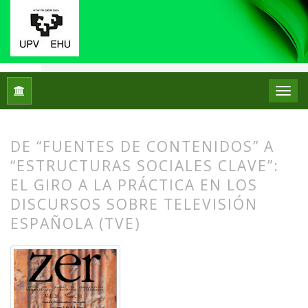
Inicio
Archivos
Vol. 26 Núm. 51 (2021): ZER. Revista de Est
DE “FUENTES DE CONTENIDOS” A
“ESTRUCTURAS SOCIALES CLAVE”:
EL GIRO A LA PRÁCTICA EN LOS
DISCURSOS SOBRE TELEVISIÓN
ESPAÑOLA (TVE)
##plugins.themes.bootstrap3.article.
##plugins.themes.bootstrap3.article.