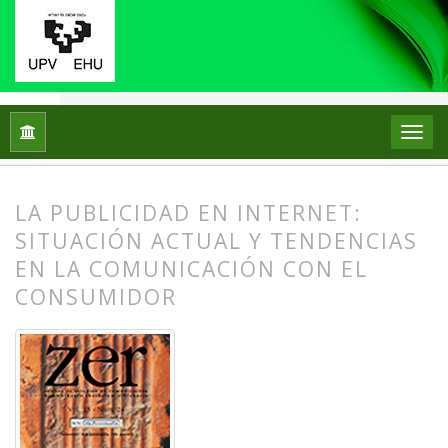
Inicio
Archivos
Vol. 13 Núm. 24 (2008)
Artículos
LA PUBLICIDAD EN INTERNET:
SITUACIÓN ACTUAL Y TENDENCIAS
EN LA COMUNICACIÓN CON EL
CONSUMIDOR
##plugins.themes.bootstrap3.article.
##plugins.themes.bootstrap3.article.