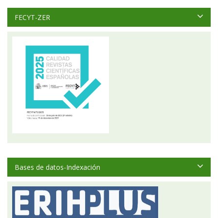
FECYT-ZER
Bases de datos-Indexación