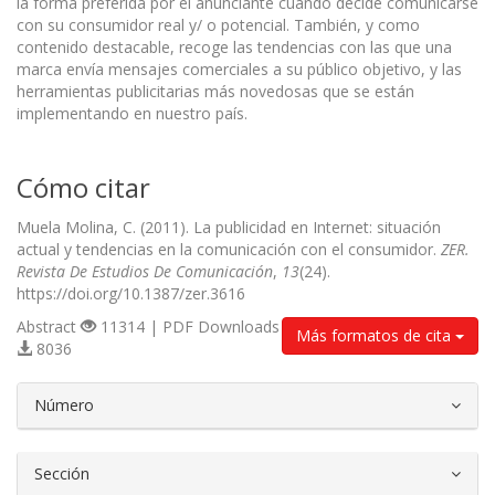
la forma preferida por el anunciante cuando decide comunicarse
con su consumidor real y/ o potencial. También, y como
contenido destacable, recoge las tendencias con las que una
marca envía mensajes comerciales a su público objetivo, y las
herramientas publicitarias más novedosas que se están
implementando en nuestro país.
Cómo citar
Muela Molina, C. (2011). La publicidad en Internet: situación
actual y tendencias en la comunicación con el consumidor.
ZER.
Revista De Estudios De Comunicación
,
13
(24).
https://doi.org/10.1387/zer.3616
Abstract
11314 | PDF Downloads
Más formatos de cita
8036
##plugins.themes.bootstrap3.article.d
Número
Sección