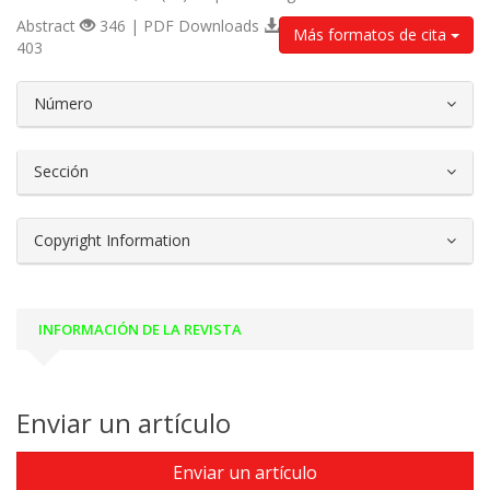
Abstract
346 | PDF Downloads
Más formatos de cita
403
##plugins.themes.bootstrap3.article.d
Número
Sección
Copyright Information
INFORMACIÓN DE LA REVISTA
Enviar un artículo
Enviar un artículo