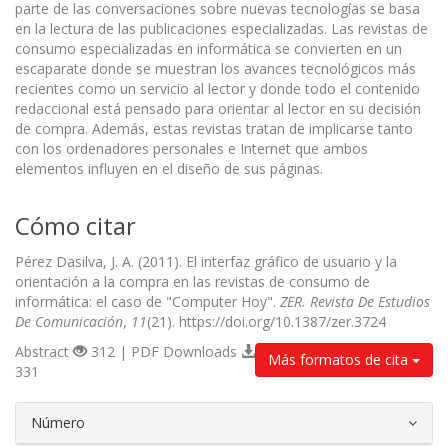
parte de las conversaciones sobre nuevas tecnologías se basa
en la lectura de las publicaciones especializadas. Las revistas de
consumo especializadas en informática se convierten en un
escaparate donde se muestran los avances tecnológicos más
recientes como un servicio al lector y donde todo el contenido
redaccional está pensado para orientar al lector en su decisión
de compra. Además, estas revistas tratan de implicarse tanto
con los ordenadores personales e Internet que ambos
elementos influyen en el diseño de sus páginas.
Cómo citar
Pérez Dasilva, J. A. (2011). El interfaz gráfico de usuario y la
orientación a la compra en las revistas de consumo de
informática: el caso de "Computer Hoy".
ZER. Revista De Estudios
De Comunicación
,
11
(21). https://doi.org/10.1387/zer.3724
Abstract
312 | PDF Downloads
Más formatos de cita
331
##plugins.themes.bootstrap3.article.d
Número