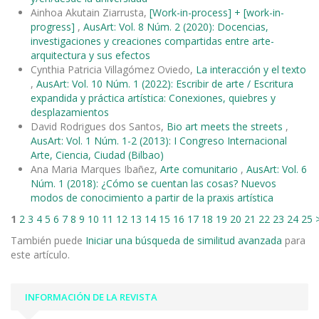
Ainhoa Akutain Ziarrusta,
[Work-in-process] + [work-in-
progress]
,
AusArt: Vol. 8 Núm. 2 (2020): Docencias,
investigaciones y creaciones compartidas entre arte-
arquitectura y sus efectos
Cynthia Patricia Villagómez Oviedo,
La interacción y el texto
,
AusArt: Vol. 10 Núm. 1 (2022): Escribir de arte / Escritura
expandida y práctica artística: Conexiones, quiebres y
desplazamientos
David Rodrigues dos Santos,
Bio art meets the streets
,
AusArt: Vol. 1 Núm. 1-2 (2013): I Congreso Internacional
Arte, Ciencia, Ciudad (Bilbao)
Ana Maria Marques Ibañez,
Arte comunitario
,
AusArt: Vol. 6
Núm. 1 (2018): ¿Cómo se cuentan las cosas? Nuevos
modos de conocimiento a partir de la praxis artística
1
2
3
4
5
6
7
8
9
10
11
12
13
14
15
16
17
18
19
20
21
22
23
24
25
También puede
Iniciar una búsqueda de similitud avanzada
para
este artículo.
INFORMACIÓN DE LA REVISTA