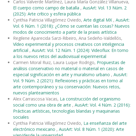
Carlos Valverde Martínez, Laura María González Villanueva,
El cuerpo como campo de batalla
,
AusArt: Vol. 13 Núm. 2
(2025): Arte crítico y esfera pública
Cynthia Patricia Villagómez Oviedo,
Arte digital MX
,
AusArt:
Vol. 6 Núm. 1 (2018): ¿Cómo se cuentan las cosas? Nuevos
modos de conocimiento a partir de la praxis artística
Regilene Aparecida Sarzi-Ribeiro, Ana Sedeño-Valdellós,
Vídeo experimental y procesos creativos con inteligencia
artificial
,
AusArt: Vol. 12 Núm. 1 (2024): Videoflux: En torno
a los nuevos retos del audiovisual experimental
Carmen Moral Ruiz, Laura Luque Rodrigo,
Propuestas de
análisis conservativo no material o material en casos de
especial significación en arte y muralismo urbano
,
AusArt:
Vol. 9 Núm. 2 (2021): Reflexiones y prácticas en torno al
arte contemporáneo y su conservación: Nuevos retos,
nuevos planteamientos
Alex Carrascosa Vacas,
La construcción del organismo
social como una obra de arte
,
AusArt: Vol. 4 Núm. 2 (2016):
Prácticas artísticas, tecnologías blandas y maquinarias
sociales
Cynthia Patricia Villagómez Oviedo,
La enseñanza del arte
electrónico mexicano
,
AusArt: Vol. 8 Núm. 1 (2020): Arte
y/en/desde la universidad