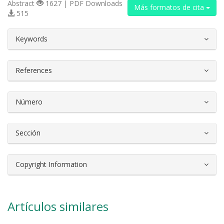
Abstract
1627 | PDF Downloads
Más formatos de cita
515
##plugins.themes.bootstrap3.article.d
Keywords
References
Número
Sección
Copyright Information
Artículos similares