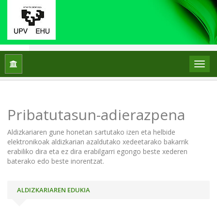
Hasiera
Pribatutasun-adierazpena
Pribatutasun-adierazpena
Aldizkariaren gune honetan sartutako izen eta helbide
elektronikoak aldizkarian azaldutako xedeetarako bakarrik
erabiliko dira eta ez dira erabilgarri egongo beste xederen
baterako edo beste inorentzat.
ALDIZKARIAREN EDUKIA