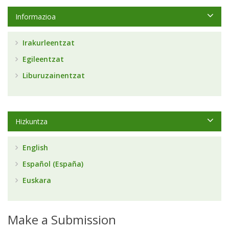
Informazioa
Irakurleentzat
Egileentzat
Liburuzainentzat
Hizkuntza
English
Español (España)
Euskara
Make a Submission